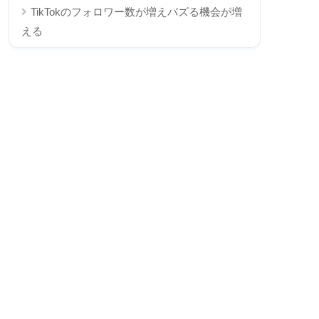
TikTokのフォロワー数が増えバズる機会が増
える
切り抜きとしてアップできる
TikTokでライブ配信するデメリット
ライブ配信が主流のアプリではない
ライブ配信をするには条件がある
Tiktokライブを始める上での条件
TikTokでライブ配信で稼ぐ方法
ギフト
サブスク
TikTokでライブ配信したらどれくらい稼げる
の？？
TikTokでライブ配信をする方法