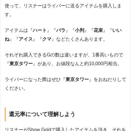
使って、リスナーはライバーに送るアイテムを購入しま
す。
アイテムは『
ハート
』『
バラ
』『
小判
』『
花束
』『
いい
ね
』『
アイス
』『
クマ
』などたくさんあります。
それぞれ購入できるGの数は違いますが、1番高いもので
『
東京タワー
』があり、お値段なんと約10,000円相当。
ライバーになった際はぜひ『
東京タワー
』をおねだりして
ください。
還元率について理解しよう
リスナーがShow Goldで購入したアイテムを頂き、それを